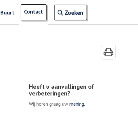
Open zoekveld
Contact
naar ingevoerde termen
 Buurt
Zoeken
Heeft u aanvullingen of
verbeteringen?
Wij horen graag uw
mening.