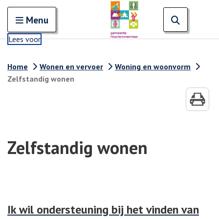
Zoeken
Open en sluit het
Open zoe
Zoe
Menu
Lees voor
Home
Wonen en vervoer
Woning en woonvorm
Zelfstandig wonen
Zelfstandig wonen
Ik wil ondersteuning bij het vinden van