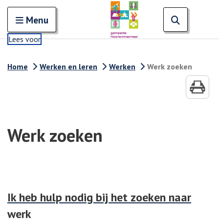
Zoeken
Open en sluit het
Open zoe
Zoe
Menu
Lees voor
Home
Werken en leren
Werken
Werk zoeken
Werk zoeken
Ik heb hulp nodig bij het zoeken naar
werk