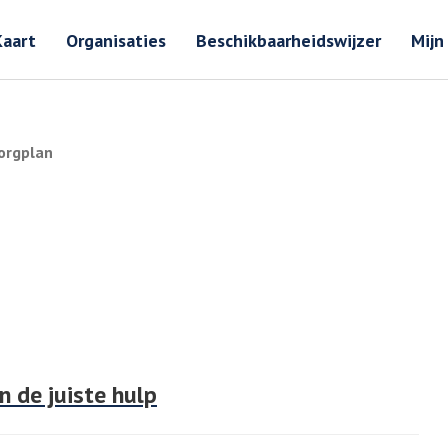
Zoeken
Zoeken 
Kaart
Organisaties
Beschikbaarheidswijzer
Mijn
orgplan
n de juiste hulp