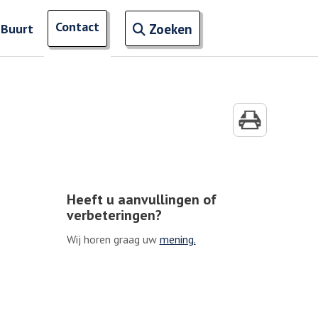
Open zoekveld
Contact
naar ingevoerde termen
 Buurt
Zoeken
Heeft u aanvullingen of
verbeteringen?
Wij horen graag uw
mening.