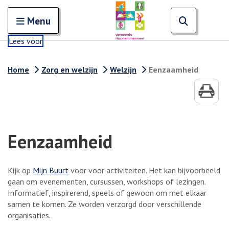
Zoeken
Open en sluit het
Open zoe
Zoe
Menu
Lees voor
Home
Zorg en welzijn
Welzijn
Eenzaamheid
Eenzaamheid
Kijk op
Mijn Buurt
voor voor activiteiten. Het kan bijvoorbeeld
gaan om evenementen, cursussen, workshops of lezingen.
Informatief, inspirerend, speels of gewoon om met elkaar
samen te komen. Ze worden verzorgd door verschillende
organisaties.