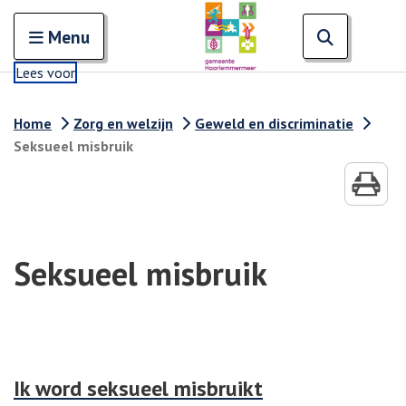
Zoeken
Open en sluit het
Open zoe
Zoe
Menu
Lees voor
Home
Zorg en welzijn
Geweld en discriminatie
Seksueel misbruik
Seksueel misbruik
Ik word seksueel misbruikt