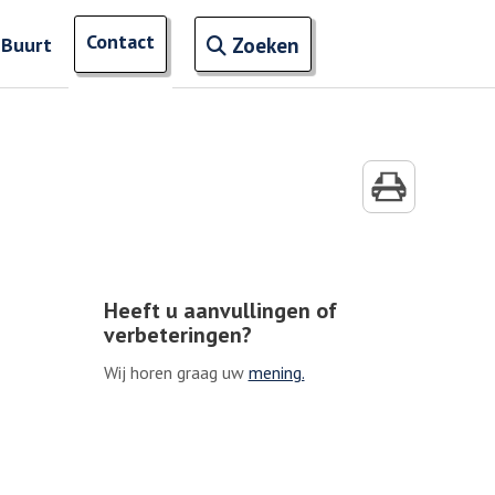
Open zoekveld
Contact
naar ingevoerde termen
 Buurt
Zoeken
Heeft u aanvullingen of
verbeteringen?
Wij horen graag uw
mening.