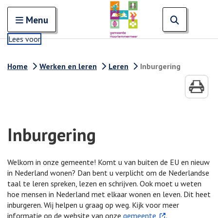
Zoeken
Open en sluit het
Open zoe
Zoe
Menu
Lees voor
Home
Werken en leren
Leren
Inburgering
Inburgering
Welkom in onze gemeente! Komt u van buiten de EU en nieuw
in Nederland wonen? Dan bent u verplicht om de Nederlandse
taal te leren spreken, lezen en schrijven. Ook moet u weten
hoe mensen in Nederland met elkaar wonen en leven. Dit heet
inburgeren. Wij helpen u graag op weg. Kijk voor meer
. Externe link
informatie op de website van onze
gemeente
.