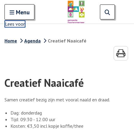
Zoeken
Open en sluit het
Open zoe
Zoe
Menu
Lees voor
Home
Agenda
Creatief Naaicafé
Creatief Naaicafé
Samen creatief bezig zijn met vooral naald en draad.
Dag: donderdag
Tijd: 09:30 - 12:00 uur
Kosten: €3,50 incl kopje koffie/thee