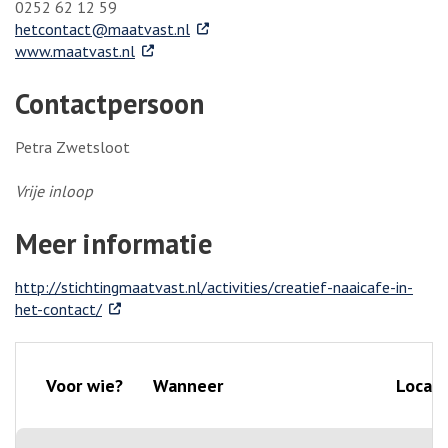
0252 62 12 59
. Externe link
hetcontact@maatvast.nl
. Externe link
www.maatvast.nl
Contactpersoon
Petra Zwetsloot
Vrije inloop
Meer informatie
http://stichtingmaatvast.nl/activities/creatief-naaicafe-in-
. Externe link
het-contact/
Voor wie?
Wanneer
Locati