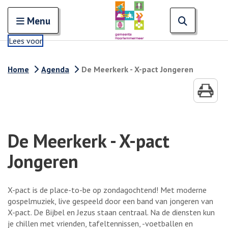
Zoeken
Open en sluit het
Open zoe
Zoe
Menu
Lees voor
Home
Agenda
De Meerkerk - X-pact Jongeren
De Meerkerk - X-pact
Jongeren
X-pact is de place-to-be op zondagochtend! Met moderne
gospelmuziek, live gespeeld door een band van jongeren van
X-pact. De Bijbel en Jezus staan centraal. Na de diensten kun
je chillen met vrienden, tafeltennissen, -voetballen en