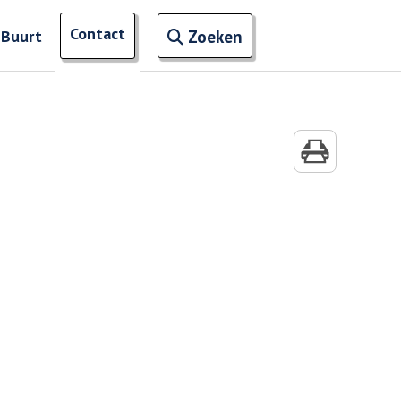
Open zoekveld
Contact
naar ingevoerde termen
 Buurt
Zoeken