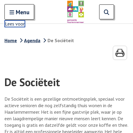
Zoeken
Open en sluit het
Open zoe
Zoe
Menu
Lees voor
Home
Agenda
De Sociëteit
De Sociëteit
De Sociëteit is een gezellige ontmoetingsplek, speciaal voor
actieve senioren die nog zelfstandig thuis wonen in de
Haarlemmermeer. Het is een fijne gastvrije plek, waar je op
een laagdrempelige manier nieuwe mensen leert kennen. De
toegang is gratis en datzelfde geldt voor onze koffie en thee.
Er is altijd een professionele begeleider aanwezig. Het hele