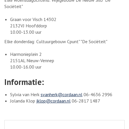
Elke woensdagochtend: Wijkgebouw De Nieuw Silo "De
Sociëteit"
Graan voor Visch 14302
2132VJ Hoofddorp
10.00-13.00 uur
Elke donderdag: Cultuurgebouw Cpunt" "De Sociëteit"
Harmonieplein 2
2151AL Nieuw-Vennep
10.00-16.00 uur
Informatie:
Sylvia van Herk
svanherk@cordaan.nl
06-4636 2996
Jolanda Klop
jklop@cordaan.nl
06-2817 1487