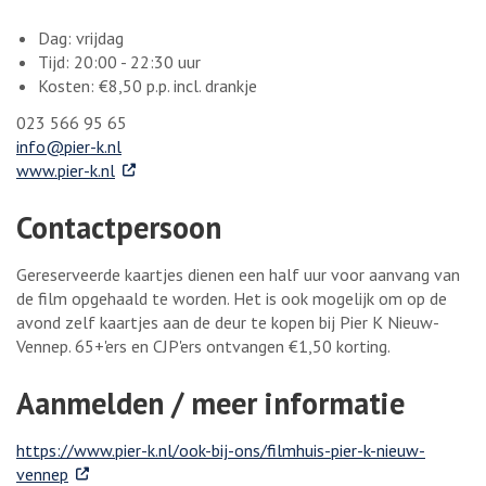
Dag: vrijdag
Tijd: 20:00 - 22:30 uur
Kosten: €8,50 p.p. incl. drankje
023 566 95 65
info@pier-k.nl
. Externe link
www.pier-k.nl
Contactpersoon
Gereserveerde kaartjes dienen een half uur voor aanvang van
de film opgehaald te worden. Het is ook mogelijk om op de
avond zelf kaartjes aan de deur te kopen bij Pier K Nieuw-
Vennep. 65+'ers en CJP'ers ontvangen €1,50 korting.
Aanmelden / meer informatie
https://www.pier-k.nl/ook-bij-ons/filmhuis-pier-k-nieuw-
. Externe link
vennep