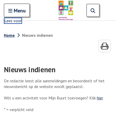
Zoeken
Open en sluit het
Open zoe
Zoe
Menu
Lees voor
Home
Nieuws indienen
Nieuws indienen
De redactie leest alle aanmeldingen en beoordeelt of het
nieuwsbericht op de website wordt geplaatst.
Wilt u een activiteit voor Mijn Buurt toevoegen? Klik
hier
.
* = verplicht veld