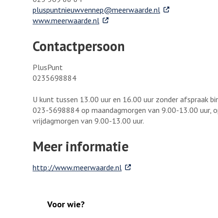
. Externe link
pluspuntnieuwvennep@meerwaarde.nl
. Externe link
www.meerwaarde.nl
Contactpersoon
PlusPunt
0235698884
U kunt tussen 13.00 uur en 16.00 uur zonder afspraak bi
023-5698884 op maandagmorgen van 9.00-13.00 uur, op 
vrijdagmorgen van 9.00-13.00 uur.
Meer informatie
. Externe link
http://www.meerwaarde.nl
Voor wie?