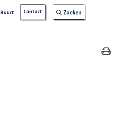
Open zoekveld
Contact
naar ingevoerde termen
 Buurt
Zoeken