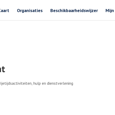
Zoeken
Zoeken 
Kaart
Organisaties
Beschikbaarheidswijzer
Mijn
nt
jetijdsactiviteiten, hulp en dienstverlening