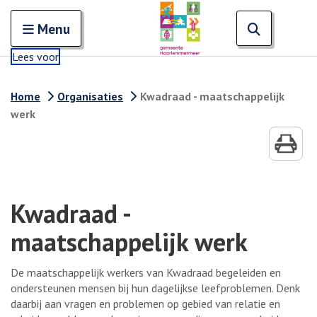
Zoeken
Open en sluit het
Open zoe
Zoe
Menu
Lees voor
Home
Organisaties
Kwadraad - maatschappelijk
werk
Kwadraad -
maatschappelijk werk
De maatschappelijk werkers van Kwadraad begeleiden en
ondersteunen mensen bij hun dagelijkse leefproblemen. Denk
daarbij aan vragen en problemen op gebied van relatie en