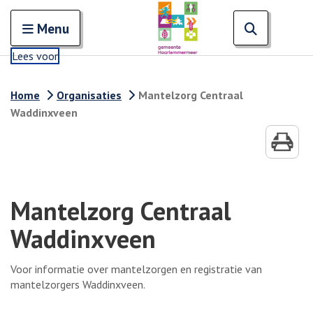
Zoeken
Open en sluit het
Open zoe
Zoe
Menu
Lees voor
Home
Organisaties
Mantelzorg Centraal
Waddinxveen
Mantelzorg Centraal
Waddinxveen
Voor informatie over mantelzorgen en registratie van
mantelzorgers Waddinxveen.