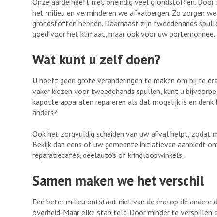
Onze aarde heeft niet oneindig veel grondstoffen. Doo
het milieu en verminderen we afvalbergen. Zo zorgen w
grondstoffen hebben. Daarnaast zijn tweedehands spulle
goed voor het klimaat, maar ook voor uw portemonnee.
Wat kunt u zelf doen?
U hoeft geen grote veranderingen te maken om bij te dr
vaker kiezen voor tweedehands spullen, kunt u bijvoorbe
kapotte apparaten repareren als dat mogelijk is en denk b
anders?
Ook het zorgvuldig scheiden van uw afval helpt, zodat 
Bekijk dan eens of uw gemeente initiatieven aanbiedt om
reparatiecafés, deelauto’s of kringloopwinkels.
Samen maken we het verschil
Een beter milieu ontstaat niet van de ene op de andere 
overheid. Maar elke stap telt. Door minder te verspill