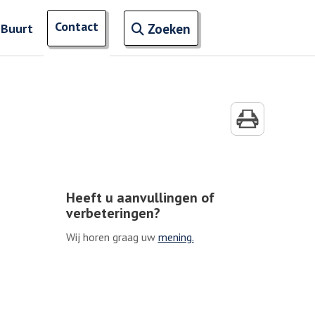
Open zoekveld
Contact
naar ingevoerde termen
 Buurt
Zoeken
Heeft u aanvullingen of
verbeteringen?
Wij horen graag uw
mening.