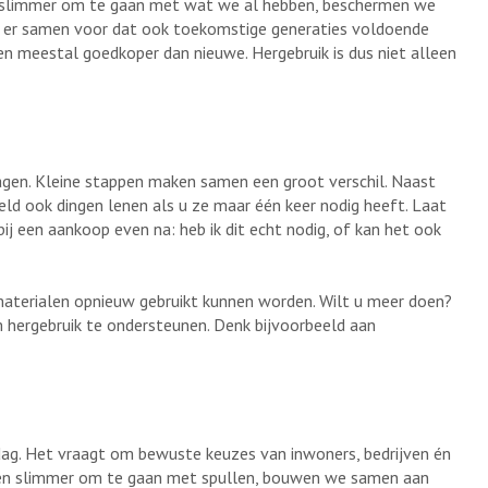
r slimmer om te gaan met wat we al hebben, beschermen we
e er samen voor dat ook toekomstige generaties voldoende
n meestal goedkoper dan nieuwe. Hergebruik is dus niet alleen
agen. Kleine stappen maken samen een groot verschil. Naast
eld ook dingen lenen als u ze maar één keer nodig heeft. Laat
ij een aankoop even na: heb ik dit echt nodig, of kan het ook
materialen opnieuw gebruikt kunnen worden. Wilt u meer doen?
 hergebruik te ondersteunen. Denk bijvoorbeeld aan
dag. Het vraagt om bewuste keuzes van inwoners, bedrijven én
en en slimmer om te gaan met spullen, bouwen we samen aan