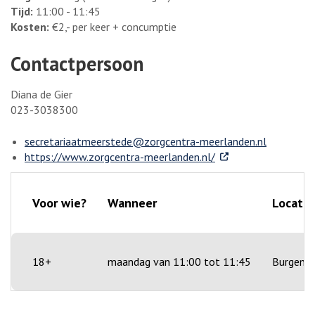
Tijd:
11:00 - 11:45
Kosten:
€2,- per keer + concumptie
Contactpersoon
Diana de Gier
023-3038300
secretariaatmeerstede@zorgcentra-meerlanden.nl
. Externe link
https://www.zorgcentra-meerlanden.nl/
Voor wie?
Wanneer
Locatie
18+
maandag van 11:00 tot 11:45
Burgeme