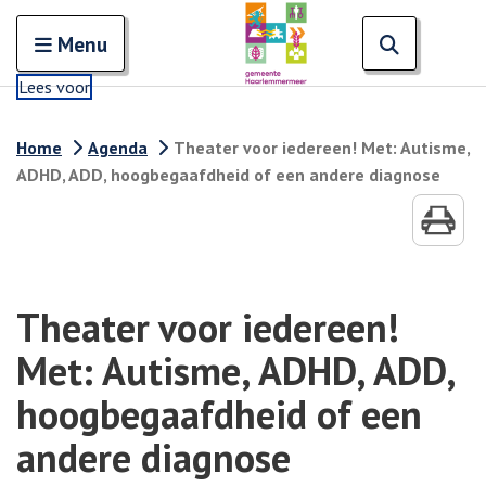
Zoeken
Open en sluit het
Open zoe
Zoe
Menu
Lees voor
Home
Agenda
Theater voor iedereen! Met: Autisme,
ADHD, ADD, hoogbegaafdheid of een andere diagnose
Theater voor iedereen!
Met: Autisme, ADHD, ADD,
hoogbegaafdheid of een
andere diagnose