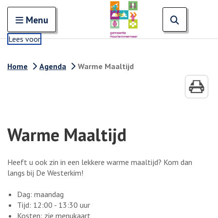
Zoeken
Open en sluit het
Open zoe
Zoe
Menu
Lees voor
Home
Agenda
Warme Maaltijd
Warme Maaltijd
Heeft u ook zin in een lekkere warme maaltijd? Kom dan
langs bij De Westerkim!
Dag: maandag
Tijd: 12:00 - 13:30 uur
Kosten: zie menukaart