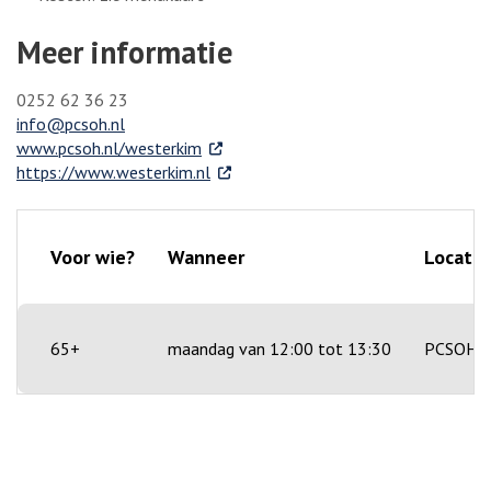
Meer informatie
0252 62 36 23
info@pcsoh.nl
. Externe link
www.pcsoh.nl/westerkim
. Externe link
https://www.westerkim.nl
Voor wie?
Wanneer
Locatie
65+
maandag van 12:00 tot 13:30
PCSOH - 