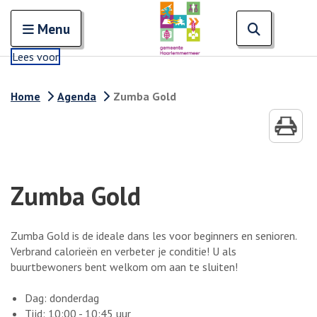
Zoeken
Open en sluit het
Open zoe
Zoe
Menu
Lees voor
Home
Agenda
Zumba Gold
Zumba Gold
Zumba Gold is de ideale dans les voor beginners en senioren.
Verbrand calorieën en verbeter je conditie! U als
buurtbewoners bent welkom om aan te sluiten!
Dag: donderdag
Tijd: 10:00 - 10:45 uur