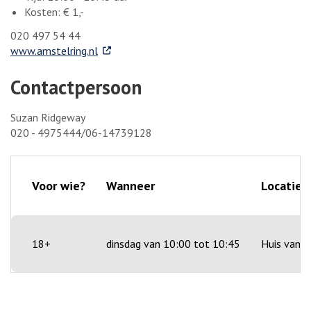
Kosten: € 1,-
020 497 54 44
. Externe link
www.amstelring.nl
Contactpersoon
Suzan Ridgeway
020 - 4975444/06-14739128
Voor wie?
Wanneer
Locatie
18+
dinsdag van 10:00 tot 10:45
Huis van d