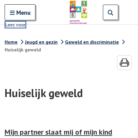
Zoeken
Open en sluit het
Open zoe
Zoe
Menu
Lees voor
Home
Jeugd en gezin
Geweld en discriminatie
Huiselijk geweld
Huiselijk geweld
Mijn partner slaat mij of mijn kind