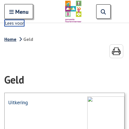
Zoeken
Open en sluit het
Open zoe
Zoe
Menu
Lees voor
Home
Geld
Geld
Uitkering