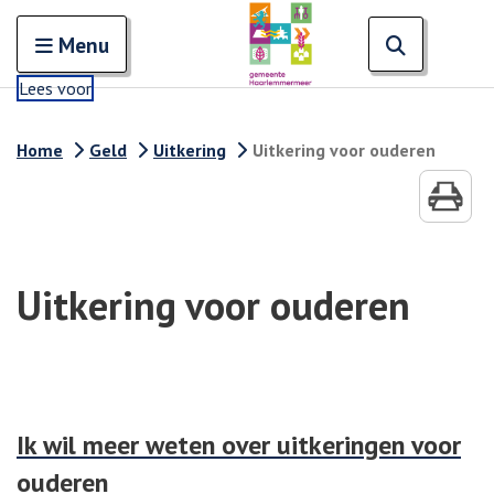
Zoeken
Open en sluit het
Open zoe
Zoe
Menu
Lees voor
Home
Geld
Uitkering
Uitkering voor ouderen
Uitkering voor ouderen
Ik wil meer weten over uitkeringen voor
ouderen