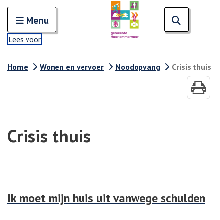
Zoeken
Open en sluit het
Open zoe
Zoe
Menu
Lees voor
Home
Wonen en vervoer
Noodopvang
Crisis thuis
Crisis thuis
Ik moet mijn huis uit vanwege schulden