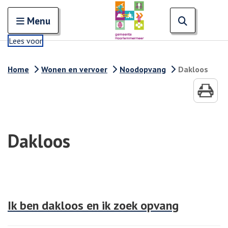
Zoeken
Open en sluit het
Open zoe
Zoe
Menu
Lees voor
Home
Wonen en vervoer
Noodopvang
Dakloos
Dakloos
Ik ben dakloos en ik zoek opvang