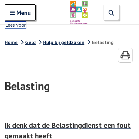
Zoeken
Open en sluit het
Open zoe
Zoe
Menu
Lees voor
Home
Geld
Hulp bij geldzaken
Belasting
Belasting
Ik denk dat de Belastingdienst een fout
gemaakt heeft