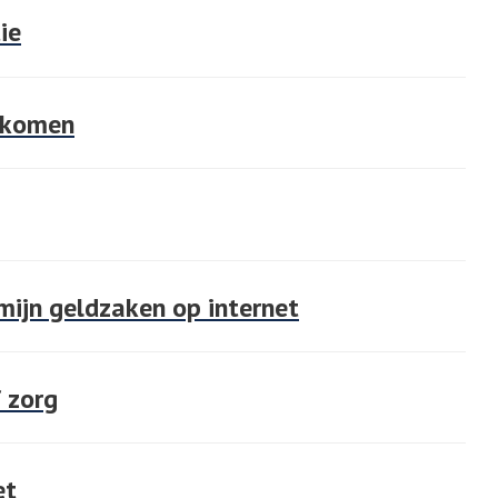
ie
orkomen
 mijn geldzaken op internet
f zorg
et