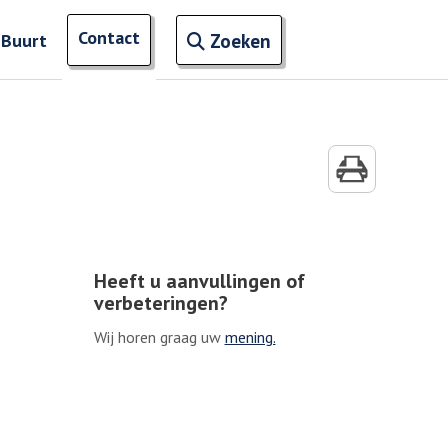
Open zoekveld
Contact
naar ingevoerde termen
 Buurt
Zoeken
Heeft u aanvullingen of
verbeteringen?
Wij horen graag uw
mening.