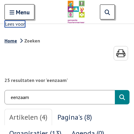
Zoeken
Open en sluit het
Open zoe
Zoe
Menu
Lees voor
Home
Zoeken
25 resultaten voor 'eenzaam'
Zoe
Artikelen (4)
Pagina's (8)
Organisaties (13)
Agenda (0)