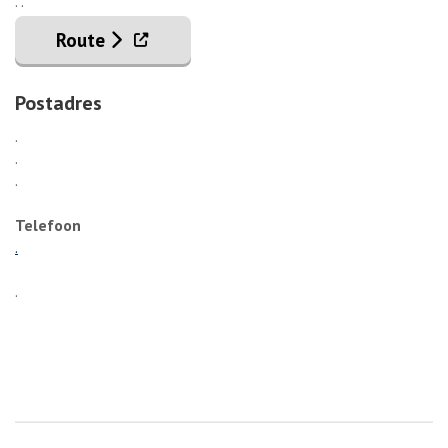
. .
. Externe link
Route
Postadres
.
.
.
Telefoon
.
.