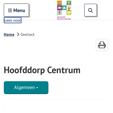
Zoeken
Open en sluit het
Open zoe
Zoe
Menu
Lees voor
Home
Contact
Hoofddorp Centrum
Algemeen
.