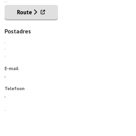
. .
. Externe link
Route
Postadres
.
.
.
E-mail
.
Telefoon
.
.