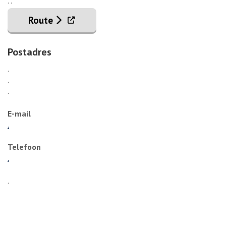
. .
. Externe link
Route
Postadres
.
.
.
E-mail
.
Telefoon
.
.