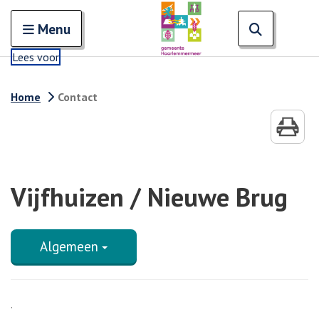
Zoeken
Open en sluit het
Open zoe
Zoe
Menu
Lees voor
Home
Contact
Vijfhuizen / Nieuwe Brug
Algemeen
.