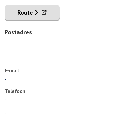
. .
. Externe link
Route
Postadres
.
.
.
E-mail
.
Telefoon
.
.