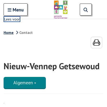
Zoeken
Open en sluit het
Open zoe
Zoe
Menu
Lees voor
Home
Contact
Nieuw-Vennep Getsewoud
Algemeen
.