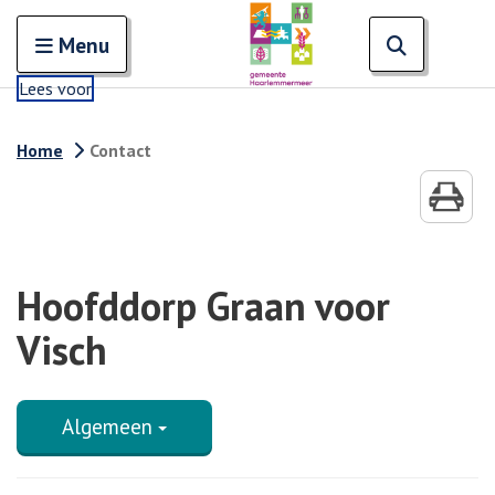
Zoeken
Open en sluit het
Open zoe
Zoe
Menu
Lees voor
Home
Contact
Hoofddorp Graan voor
Visch
Algemeen