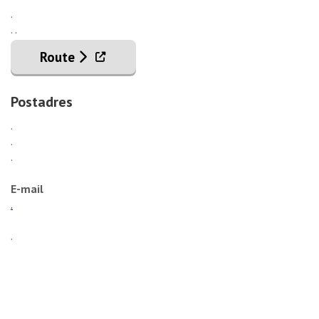
.
. .
. Externe link
Route
Postadres
.
.
.
E-mail
.
.