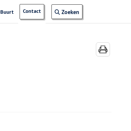
Open zoekveld
Contact
naar ingevoerde termen
 Buurt
Zoeken