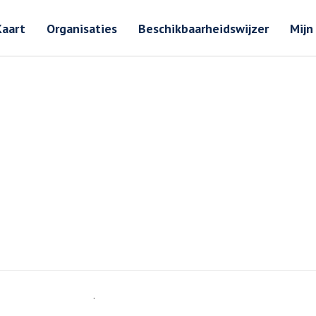
Zoeken
Zoeken 
Kaart
Organisaties
Beschikbaarheidswijzer
Mijn
.