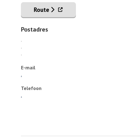
. Externe link
Route
Postadres
.
.
.
E-mail
.
Telefoon
.